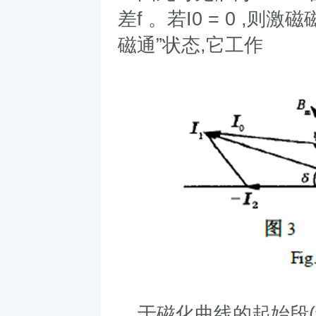
差
f
。若
I0 = 0 ,
则激磁
磁通
”
状态
,
它工作
于磁化曲线的起始段
(