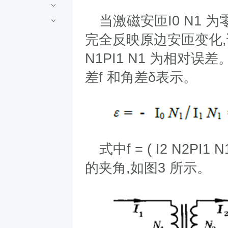
当激磁安匝
I0 N1
为
完全反映原边安匝变化
,
N1PI1 N1
为相对误差
差
f
和角差
δ
表示。
式中
f = ( I2 N2PI1 N
的夹角
,
如图
3
所示。