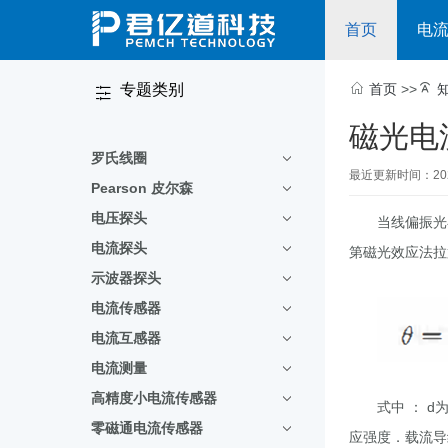
首页
电
专题类别
首页
>>
磁光电
罗氏线圈
最近更新时间：2020-
Pearson 皮尔森
电压探头
当线偏振光
电流探头
第磁光效应法拉
示波器探头
电流传感器
电流互感器
电流测量
高精度小电流传感器
式中 ：
d
零磁通电流传感器
应强度．载流导