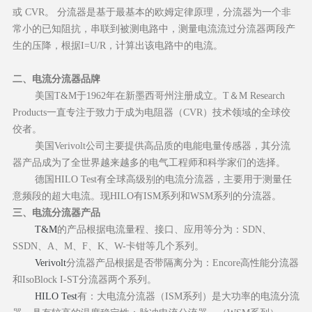
或 CVR。 分流器是基于最基本的欧姆定律原理，分流器为一个非
常小的已知阻抗，串联到被测电路中，测量电流流过分流器两段产
生的压降，根据I=U/R，计算出该电路中的电流。
二、电流分流器品牌
美国T&M于1962年在新墨西哥州注册成立。T＆M Research
Products一直专注于致力于成为电阻器（CVR）技术领域的全球佼
佼者。
美国Verivolt公司主要提供高品质的电能电量传感器，其分流
器产品成为了全世界越来越多的电气工程师和科学家们的选择。
德国HILO Test有全球高级别的电流分流器，主要用于测量任
意频段的超大电流。现HILO有ISM系列和WSM系列的分流器。
三、电流分流器产品
T&M
的产品根据电流量程、接口、应用等分为：SDN、
SSDN、A、M、F、K、W-卡钳等几个系列。
Verivolt
分流器产品根据是否带隔离分为：Encore高性能分流器
和IsoBlock I-ST分流器两个系列。
HILO Test
有：大电流分流器（ISM系列）是大功率的电流分流