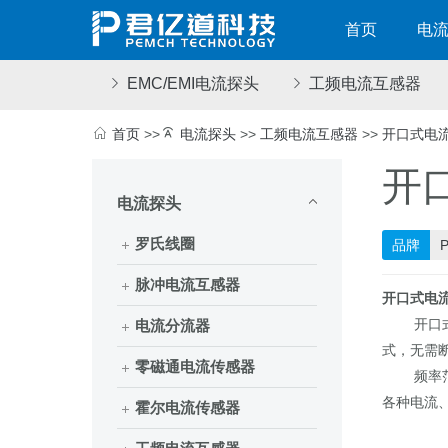
首页
电
EMC/EMI电流探头
工频电流互感器
首页
>>
电流探头
>>
工频电流互感器
>>
开口式电
开
电流探头
罗氏线圈
品牌
脉冲电流互感器
开口式电
开口式电
电流分流器
式，无需断
零磁通电流传感器
频率范围50
各种电流
霍尔电流传感器