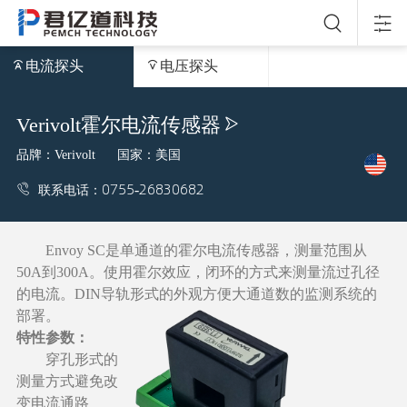
电流探头
电压探头
Verivolt霍尔电流传感器
品牌：
Verivolt
国家：美国
0755-26830682
联系电话：
Envoy SC是单通道的霍尔电流传感器，测量范围从
50A到300A。使用霍尔效应，闭环的方式来测量流过孔径
的电流。DIN导轨形式的外观方便大通道数的监测系统的
部署。
特性参数：
穿孔形式的
测量方式避免改
变电流通路