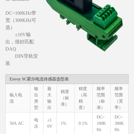
DC~100KHz带
宽（300KHz可
选）
±10V输
出，很好匹配
DAQ
DIN导轨安
装
Envoy SC霍尔电流传感器选型表
输
最
精度
频率
频率
精度
输入电
出
大
（高
范围
范围
（标
流
类
输
精
（标
（宽
准）
型
出
度）
准）
带）
DC~
DC~
电
±1
50A AC
1%
0.1%
100K
300K
压
0V
Hz
Hz