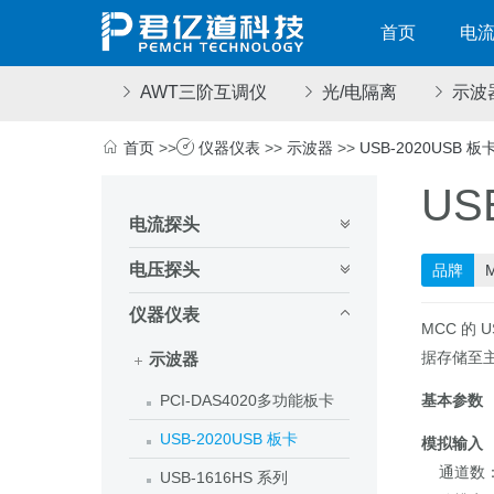
首页
电
AWT三阶互调仪
光/电隔离
示波
首页
>>
仪器仪表
>>
示波器
>>
USB-2020USB 板
US
电流探头
电压探头
品牌
仪器仪表
MCC 的
据存储至主
示波器
PCI-DAS4020多功能板卡
基本参数
USB-2020USB 板卡
模拟输入
通道数：
USB-1616HS 系列