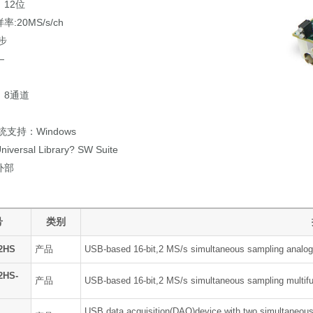
12位
20MS/s/ch
步
—
8通道
持：Windows
rsal Library? SW Suite
外部
号
类别
2HS
产品
USB-based 16-bit,2 MS/s simultaneous sampling analog 
2HS-
产品
USB-based 16-bit,2 MS/s simultaneous sampling multif
USB data acquisition(DAQ)device with two simultaneous 