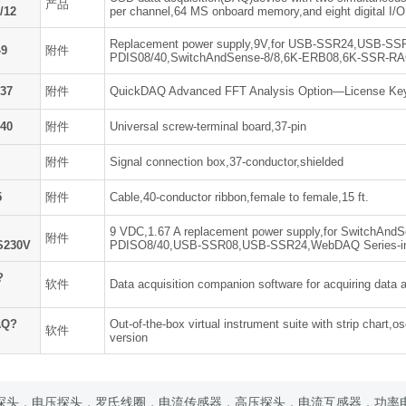
产品
/12
per channel,64 MS onboard memory,and eight digital I/O
Replacement power supply,9V,for USB-SSR24,USB-
-9
附件
PDIS08/40,SwitchAndSense-8/8,6K-ERB08,6K-SSR-RAC
I37
附件
QuickDAQ Advanced FFT Analysis Option—License Ke
I40
附件
Universal screw-terminal board,37-pin
附件
Signal connection box,37-conductor,shielded
5
附件
Cable,40-conductor ribbon,female to female,15 ft.
9 VDC,1.67 A replacement power supply,for SwitchA
附件
S230V
PDISO8/40,USB-SSR08,USB-SSR24,WebDAQ Series-inter
?
软件
Data acquisition companion software for acquiring data 
AQ?
Out-of-the-box virtual instrument suite with strip chart,
软件
version
探头，电压探头，罗氏线圈，电流传感器，高压探头，电流互感器，功率