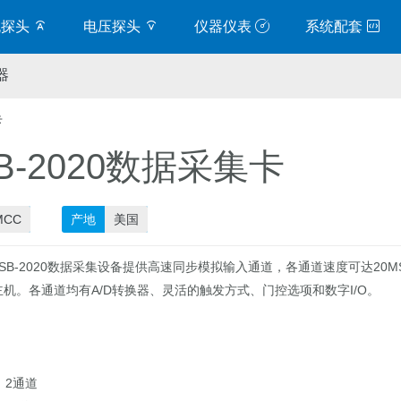
流探头
电压探头
仪器仪表
系统配套
器
卡
B-2020数据采集卡
MCC
产地
美国
 USB-2020数据采集设备提供高速同步模拟输入通道，各通道速度可达2
机。各通道均有A/D转换器、灵活的触发方式、门控选项和数字I/O。
2通道