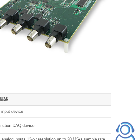
描述
input device
unction DAQ device
analog inputs,12-bit resolution,up to 20 MS/s sample rate