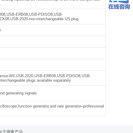
.
SSR08,USB-ERB08,USB-PDISO8,USB-
K08,USB-2020-non-interchangeable US plug
y
ndSense-8/8,USB-2020,USB-ERB08,USB-PDISO8,USB-
changeable plugs available separately
and generating signals
oscilloscope,function generator,and rate generator–professional
电子测量产品