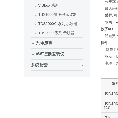
分辨率：
VIBbox 系列
最大采样率:
TBS1000/B 系列示波器
采样:同
隔离：
TDS2000C 系列 示波器
数字I/O
TBS2000 系列 示波器
通道数：
软件
光/电隔离
操作系统支
AWT三阶互调仪
驱动：Unive
电源：
系统配套
型
USB-160
USB-160
2AO
PCI-