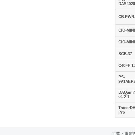
DAS4020
CB-PWR
CIO-MIN
CIO-MIN
SCB-37
C40FF-1
PS-
9V1AEP
DAQami
v4.2.1
TracerD
Pro
主营：电流