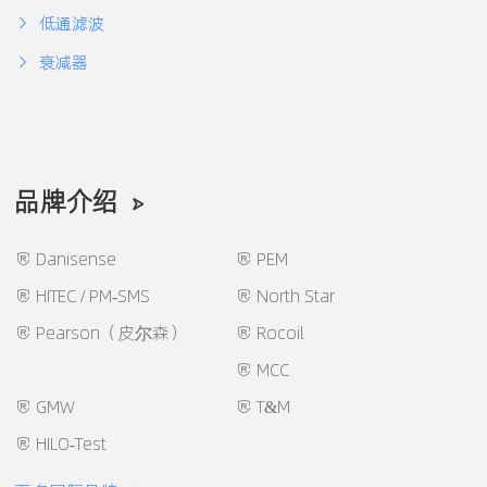
低通滤波
衰减器
品牌介绍
Danisense
PEM
HITEC / PM-SMS
North Star
Pearson（皮尔森）
Rocoil
MCC
GMW
T&M
HILO-Test